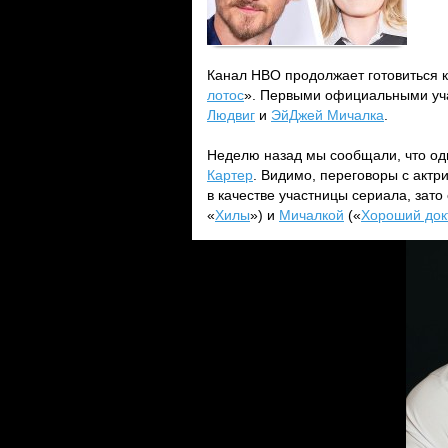
Канал HBO продолжает готовиться 
лотос
». Первыми официальными уча
Людвиг
и
ЭйДжей Мичалка
.
Неделю назад мы сообщали, что од
Картер
. Видимо, переговоры с акт
в качестве участницы сериала, зато
«
Хилы
») и
Мичалкой
(«
Хороший док