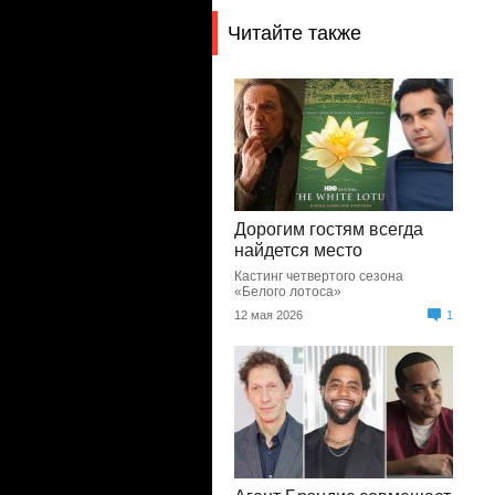
Читайте также
Дорогим гостям всегда
найдется место
Кастинг четвертого сезона
«Белого лотоса»
12 мая 2026
1