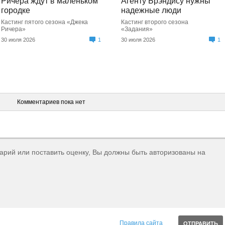
Ричера ждут в маленьком
Агенту Брэндису нужны
городке
надежные люди
Кастинг пятого сезона «Джека
Кастинг второго сезона
Ричера»
«Задания»
30 июля 2026
1
30 июля 2026
1
Комментариев пока нет
тарий или поставить оценку, Вы должны быть авторизованы на
Правила сайта