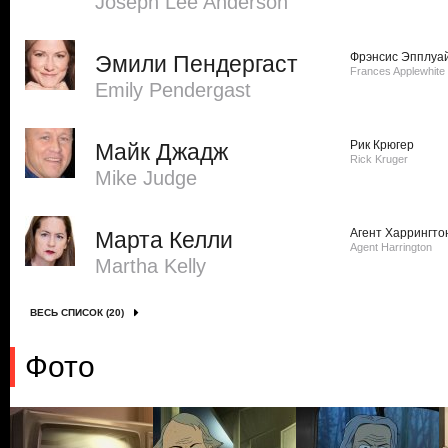
Joseph Lee Anderson
Фрэнсис Эпплуа
Эмили Пендергаст
Frances Applewhite
Emily Pendergast
Рик Крюгер
Майк Джадж
Rick Kruger
Mike Judge
Агент Харрингто
Марта Келли
Agent Harrington
Martha Kelly
ВЕСЬ СПИСОК (20)
Фото