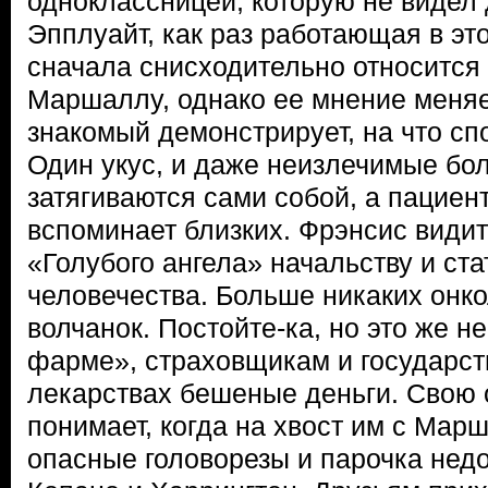
одноклассницей, которую не видел 
Эпплуайт, как раз работающая в эт
сначала снисходительно относится 
Маршаллу, однако ее мнение меняе
знакомый демонстрирует, на что сп
Один укус, и даже неизлечимые бол
затягиваются сами собой, а пациен
вспоминает близких. Фрэнсис види
«Голубого ангела» начальству и ст
человечества. Больше никаких онк
волчанок. Постойте-ка, но это же н
фарме», страховщикам и государств
лекарствах бешеные деньги. Свою
понимает, когда на хвост им с Мар
опасные головорезы и парочка недо