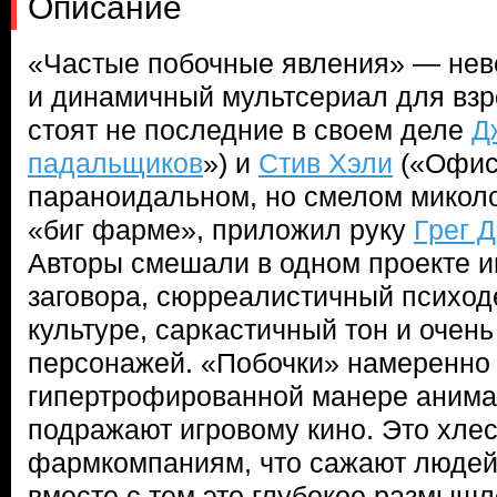
Описание
«Частые побочные явления» — не
и динамичный мультсериал для взр
стоят не последние в своем деле
Д
падальщиков
») и
Стив Хэли
(«Офис»
параноидальном, но смелом миколо
«биг фарме», приложил руку
Грег 
Авторы смешали в одном проекте 
заговора, сюрреалистичный психоде
культуре, саркастичный тон и очен
персонажей. «Побочки» намеренно
гипертрофированной манере анимац
подражают игровому кино. Это хле
фармкомпаниям, что сажают людей 
вместе с тем это глубокое размышл