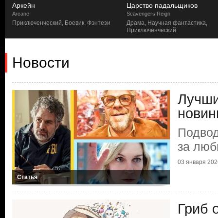
Аркейн
Царство падальщиков
Arcane
Scavengers Reign
,
Приключенческий, Боевик, Фэнтези
Драма, Научная фантастика,
Приключенческий
Новости
Лучши
новин
Подвод
за люб
03 января 2026
Статья
Гриб о