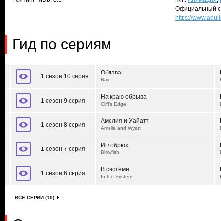
Рейтинг IMDb: 8.5
Тип:
Анимация
,
Официальный с
https://www.adul
Гид по сериям
Облава
1 сезон 10 серия
Raid
На краю обрыва
1 сезон 9 серия
Cliff's Edge
Амелия и Уайатт
1 сезон 8 серия
Amelia and Wyatt
Иглобрюх
1 сезон 7 серия
Blowfish
В системе
1 сезон 6 серия
In the System
ВСЕ СЕРИИ (10)