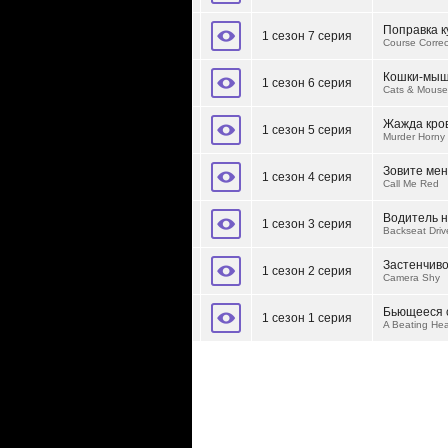
Поправка к
1 сезон 7 серия
Course Correc
Кошки-мыш
1 сезон 6 серия
Cats & Mouse
Жажда кро
1 сезон 5 серия
Murder Horny
Зовите мен
1 сезон 4 серия
Call Me Red
Водитель н
1 сезон 3 серия
Backseat Driv
Застенчиво
1 сезон 2 серия
Camera Shy
Бьющееся 
1 сезон 1 серия
A Beating Hear