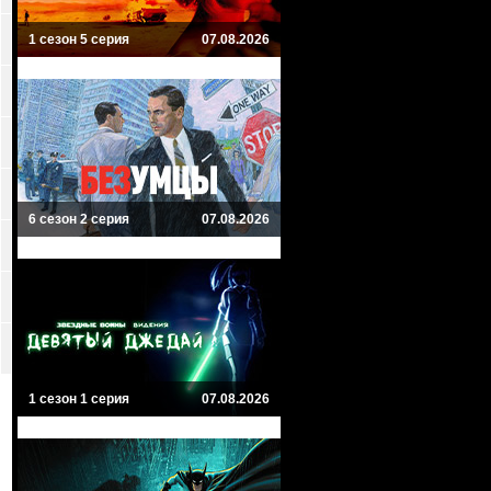
1 сезон 5 серия
07.08.2026
6 сезон 2 серия
07.08.2026
1 сезон 1 серия
07.08.2026