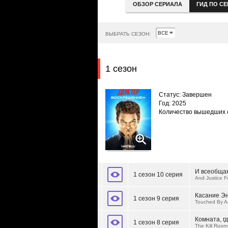
ОБЗОР СЕРИАЛА
ГИД ПО С
ВЫБРАТЬ СЕЗОН:
1 сезон
Статус: Завершен
Год: 2025
Количество вышедших 
И всеобща
1 сезон 10 серия
And Justice For
Касание Э
1 сезон 9 серия
Touched By A
Комната, г
1 сезон 8 серия
The Kill Roo