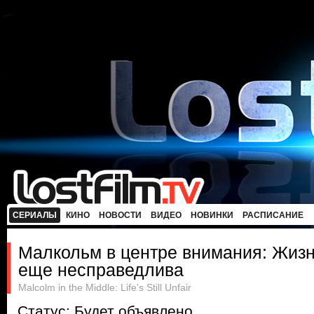
СЕРИАЛЫ
КИНО
НОВОСТИ
ВИДЕО
НОВИНКИ
РАСПИСАНИЕ
Малкольм в центре внимания: Жизн
еще несправедлива
Malcolm in the Middle: Life's Still Unfair
Статус: Будет объявлено