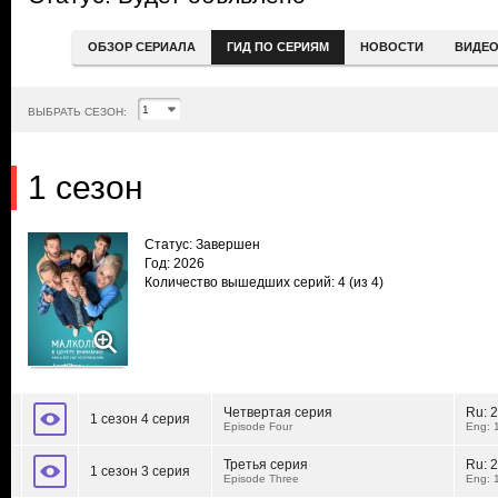
ОБЗОР СЕРИАЛА
ГИД ПО СЕРИЯМ
НОВОСТИ
ВИДЕ
ВЫБРАТЬ СЕЗОН:
1 сезон
Статус: Завершен
Год: 2026
Количество вышедших серий: 4
(из 4)
Четвертая серия
Ru:
2
1 сезон 4 серия
Episode Four
Eng: 
Третья серия
Ru:
2
1 сезон 3 серия
Episode Three
Eng: 