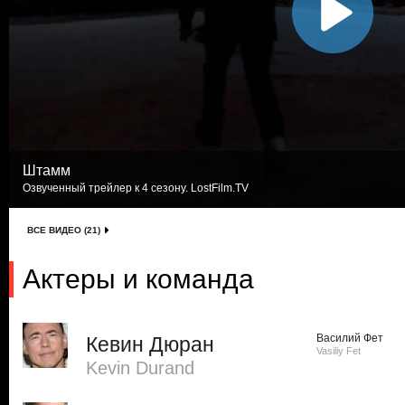
Штамм
Озвученный трейлер к 4 сезону. LostFilm.TV
ВСЕ ВИДЕО (21)
Актеры и команда
Василий Фет
Кевин Дюран
Vasiliy Fet
Kevin Durand