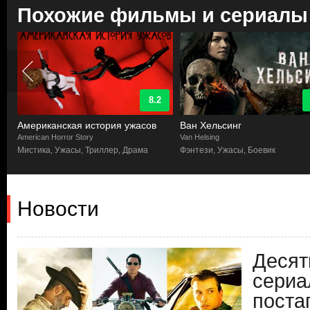
Похожие фильмы и сериалы
8.2
Американская история ужасов
Ван Хельсинг
American Horror Story
Van Helsing
а,
Мистика, Ужасы, Триллер, Драма
Фэнтези, Ужасы, Боевик
Новости
Десят
сериа
поста