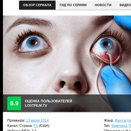
ОБЗОР СЕРИАЛА
ГИД ПО СЕРИЯМ
НОВОСТИ
ВИДЕ
ОЦЕНКА ПОЛЬЗОВАТЕЛЕЙ
8.9
LOSTFILM.TV
Премьера:
13 июля 2014
Жанр:
Фантасти
Канал, Страна:
FX
(США)
Тип:
Вампиры
,
П