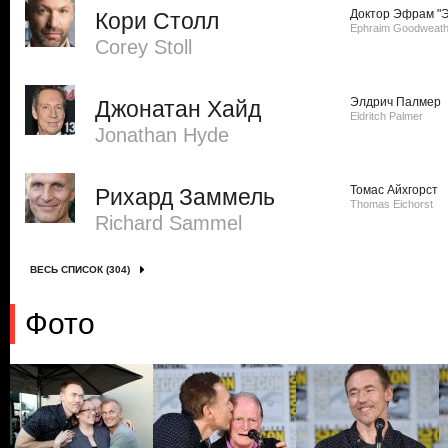
Доктор Эфрам "Э
Кори Столл
Ephraim Goodweath
Corey Stoll
Элдрич Палмер
Джонатан Хайд
Eldritch Palmer
Jonathan Hyde
Томас Айхгорст
Рихард Заммель
Thomas Eichorst
Richard Sammel
ВЕСЬ СПИСОК (304)
Фото