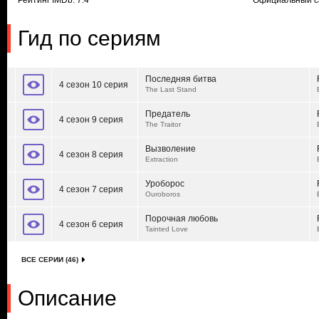
Рейтинг IMDb: 7.4
Официальный с
Гид по сериям
Последняя битва
4 сезон 10 серия
The Last Stand
Предатель
4 сезон 9 серия
The Traitor
Вызволение
4 сезон 8 серия
Extraction
Уроборос
4 сезон 7 серия
Ouroboros
Порочная любовь
4 сезон 6 серия
Tainted Love
ВСЕ СЕРИИ (46)
Описание