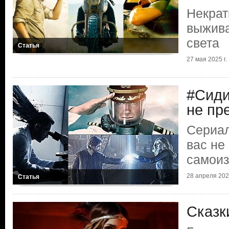
Некрат
выжива
света
Статья
27 мая 2025 г.
#Сиди
не пр
Сериал
вас не
самои
28 апреля 2020
Статья
Сказк