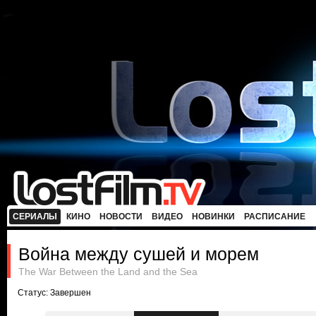
СЕРИАЛЫ
КИНО
НОВОСТИ
ВИДЕО
НОВИНКИ
РАСПИСАНИЕ
Война между сушей и морем
The War Between the Land and the Sea
Статус: Завершен