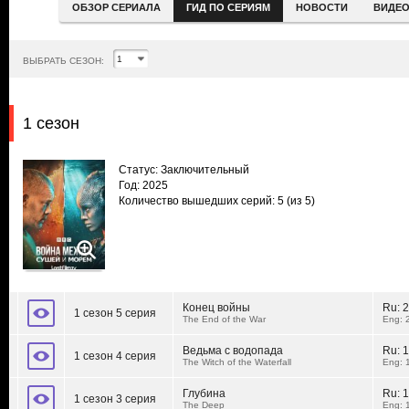
ОБЗОР СЕРИАЛА
ГИД ПО СЕРИЯМ
НОВОСТИ
ВИДЕ
ВЫБРАТЬ СЕЗОН:
1 сезон
Статус: Заключительный
Год: 2025
Количество вышедших серий: 5
(из 5)
Конец войны
Ru:
2
1 сезон 5 серия
The End of the War
Eng: 
Ведьма с водопада
Ru:
1
1 сезон 4 серия
The Witch of the Waterfall
Eng: 
Глубина
Ru:
1
1 сезон 3 серия
The Deep
Eng: 