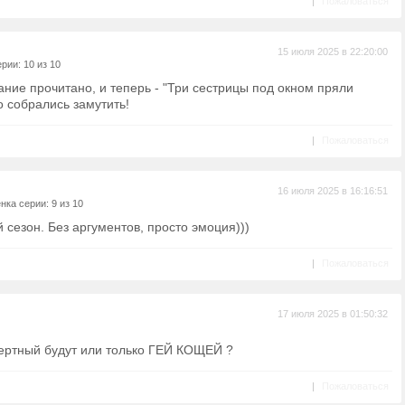
|
Пожаловаться
15 июля 2025 в 22:20:00
рии: 10 из 10
ание прочитано, и теперь - "Три сестрицы под окном пряли
о собрались замутить!
|
Пожаловаться
16 июля 2025 в 16:16:51
нка серии: 9 из 10
 сезон. Без аргументов, просто эмоция)))
|
Пожаловаться
17 июля 2025 в 01:50:32
ертный будут или только ГЕЙ КОЩЕЙ ?
|
Пожаловаться