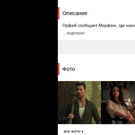
Описание
Орфей сообщает Морфею, где нахо
к дому брата, он радостно приветст
…ПОДРОБНО
обязанностям, объясняя это тем, ч
Фото
ВСЕ ФОТО