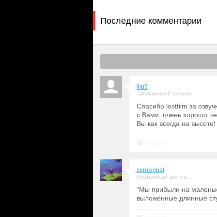
Последние комментарии
lilu9
Заслуженный зритель
Спасибо lostfilm за озв
с Вами, очень хорошо п
Вы как всегда на высоте!
Ответить
zerosignal
Постоянный зритель
"Мы прибыли на маленьк
выложенные длинные сту