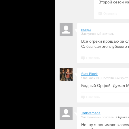
Второй сезон у
Ответить
nenga
Заслуженный зритель
Все огрехи прощаю за сл
Слёзы самого глубокого 
Ответить
Stas Black
|
StasBlack13
Постоянный зрите
Бедный Орфей. Думал М
Ответить
Torkvemada
|
Заслуженный зритель
Оценка с
Не, ну я понимаю: класс