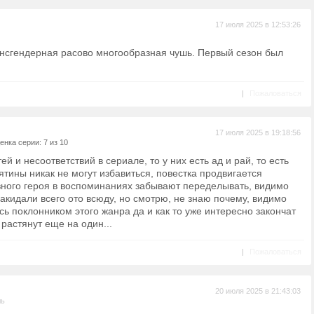
17 июля 2025 в 12:53:26
Трансгендерная расово многообразная чушь. Первый сезон был
|
Пожаловаться
17 июля 2025 в 19:18:56
енка серии: 7 из 10
й и несоответствий в сериале, то у них есть ад и рай, то есть
сятины никак не могут избавиться, повестка продвигается
авного героя в воспоминаниях забывают переделывать, видимо
акидали всего ото всюду, но смотрю, не знаю почему, видимо
сь поклонником этого жанра да и как то уже интересно закончат
растянут еще на один...
|
Пожаловаться
20 июля 2025 в 21:43:03
ль