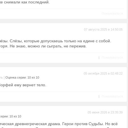
же снимали как последний.
Пожаловаться
07 августа 2025 в 14:50:05
ёзы. Слёзы, которые допускаешь только на едине с собой.
горя. Не знаю, можно ли сыграть, не пережив.
|
Пожаловаться
05 октября 2025 в 02:48:22
|
ль
Оценка серии: 10 из 10
орфей ему вернет тело.
|
Пожаловаться
05 июня 2026 в 23:35:39
ерии: 10 из 10
ическая древнегреческая драма. Герои против Судьбы. Но всё