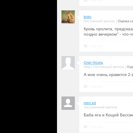
Ответить
knkn
|
Постоянный зритель
Оценка се
Кровь пролита, предсказ
поздно вечерком" - что-т
Ответить
Олег Ноэль
|
|
olopl
Постоянный зритель
Оце
А мне очень нравится 2-й
Ответить
miro.ed
Заслуженный зритель
Баба яга и Кощей Бессм
Ответить