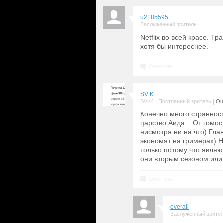
u2185595
Заслуженный зритель
Netflix во всей красе. 
хотя бы интереснее.
Ответить
SV K
|
|
SVK4
Постоянный зритель
Оц
Конечно много странносте
царство Аида... От гомо
нисмотря ни на что) Гл
экономят на гримерах) Н
только потому что являю
они вторым сезоном или 
Ответить
overall
Заслуженный зрите