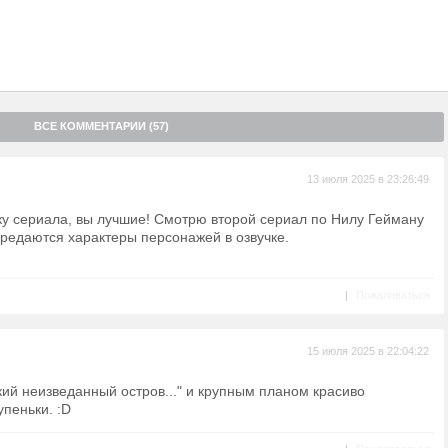
ВСЕ КОММЕНТАРИИ (57)
13 июля 2025 в 23:26:49
учку сериала, вы лучшие! Смотрю второй сериал по Нилу Гейману
ередаются характеры персонажей в озвучке.
|
Пожаловаться
15 июля 2025 в 22:04:22
ий неизведанный остров..." и крупным планом красиво
пеньки. :D